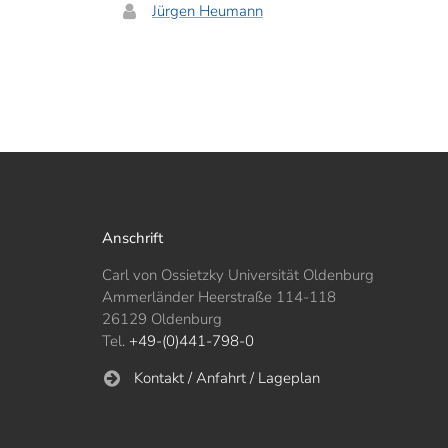
Jürgen Heumann
Anschrift
Carl von Ossietzky Universität Oldenburg
Ammerländer Heerstraße 114-118
26129 Oldenburg
Tel.
+49-(0)441-798-0
Kontakt / Anfahrt / Lageplan