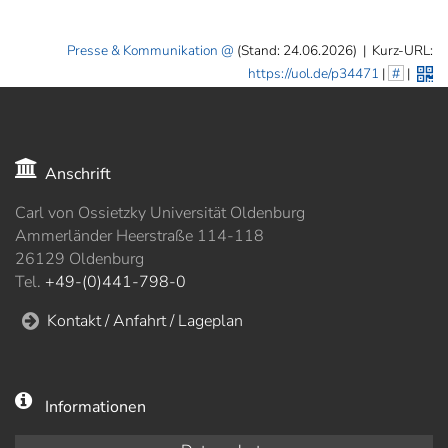
Presse & Kommunikation
(Stand: 24.06.2026)
|
Kurz-URL:
https://uol.de/p34471
|
#
|
Anschrift
Carl von Ossietzky Universität Oldenburg
Ammerländer Heerstraße 114-118
26129 Oldenburg
Tel.
+49-(0)441-798-0
Kontakt / Anfahrt / Lageplan
Informationen