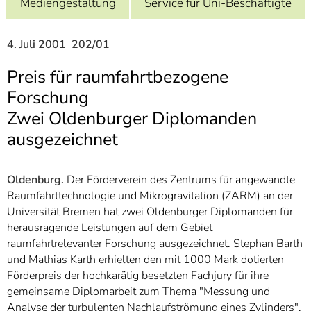
Mediengestaltung
Service für Uni-Beschäftigte
]
7
Informationen zur
Barrierefreiheit
4. Juli 2001 202/01
Preis für raumfahrtbezogene
Forschung
Zwei Oldenburger Diplomanden
ausgezeichnet
Oldenburg.
Der Förderverein des Zentrums für angewandte
Raumfahrttechnologie und Mikrogravitation (ZARM) an der
Universität Bremen hat zwei Oldenburger Diplomanden für
herausragende Leistungen auf dem Gebiet
raumfahrtrelevanter Forschung ausgezeichnet. Stephan Barth
und Mathias Karth erhielten den mit 1000 Mark dotierten
Förderpreis der hochkarätig besetzten Fachjury für ihre
gemeinsame Diplomarbeit zum Thema "Messung und
Analyse der turbulenten Nachlaufströmung eines Zylinders".