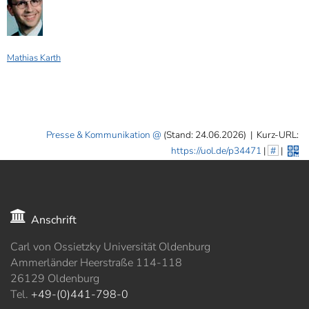
Mathias Karth
Presse & Kommunikation
(Stand: 24.06.2026)
|
Kurz-URL:
https://uol.de/p34471
|
#
|
Anschrift
Carl von Ossietzky Universität Oldenburg
Ammerländer Heerstraße 114-118
26129 Oldenburg
Tel.
+49-(0)441-798-0