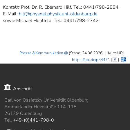
Kontakt:
Prof. Dr. R. Eberhard Hilf, Tel.: 0441/798-2884,
E-Mail:
hilf@physnet.physik.uni-oldenburg.de
sowie Michael Hohlfeld, Tel.: 0441/798-2742
Presse & Kommunikation
(Stand: 24.06.2026)
|
Kurz-URL:
https://uol.de/p34471
|
#
|
Anschrift
Carl von Ossietzky Universität Oldenburg
Ammerländer Heerstraße 114-118
26129 Oldenburg
Tel.
+49-(0)441-798-0