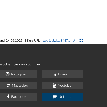
and: 24.06.2026)
|
Kurz-URL:
https://uol.de/p34471
|
#
|
esuchen Sie uns auch hier
Instagram
LinkedIn
Mastodon
Youtube
Facebook
Unishop