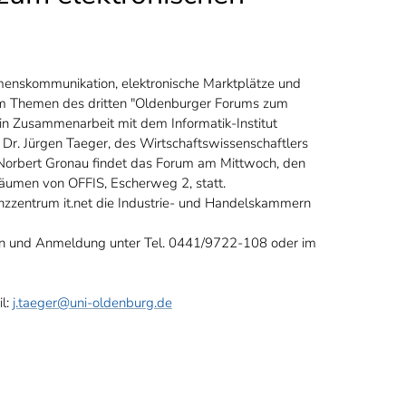
menskommunikation, elektronische Marktplätze und
rem Themen des dritten "Oldenburger Forums zum
 in Zusammenarbeit mit dem Informatik-Institut
 Dr. Jürgen Taeger, des Wirtschaftswissenschaftlers
 Norbert Gronau findet das Forum am Mittwoch, den
 Räumen von OFFIS, Escherweg 2, statt.
zzentrum it.net die Industrie- und Handelskammern
en und Anmeldung unter Tel. 0441/9722-108 oder im
il:
j.taeger@uni-oldenburg.de