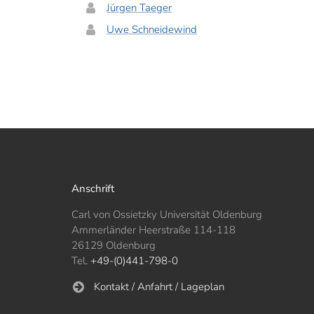
Jürgen Taeger
Uwe Schneidewind
Anschrift
Carl von Ossietzky Universität Oldenburg
Ammerländer Heerstraße 114-118
26129 Oldenburg
Tel.
+49-(0)441-798-0
Kontakt / Anfahrt / Lageplan