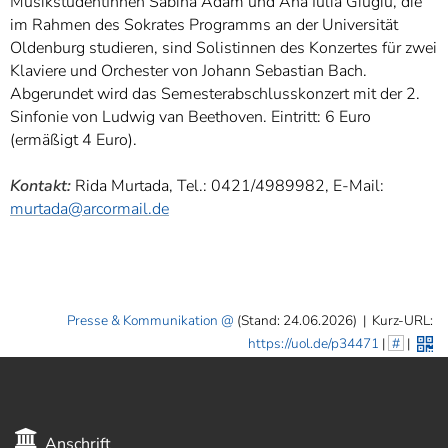
MusikstudentInnen Sabina Adam und Ana Iulia Giugiu, die
im Rahmen des Sokrates Programms an der Universität
Oldenburg studieren, sind Solistinnen des Konzertes für zwei
Klaviere und Orchester von Johann Sebastian Bach.
Abgerundet wird das Semesterabschlusskonzert mit der 2.
Sinfonie von Ludwig van Beethoven. Eintritt: 6 Euro
(ermäßigt 4 Euro).
Kontakt:
Rida Murtada, Tel.: 0421/4989982, E-Mail:
murtada@arcormail.de
Presse & Kommunikation
(Stand: 24.06.2026)
|
Kurz-URL:
https://uol.de/p34471
|
#
|
Anschrift