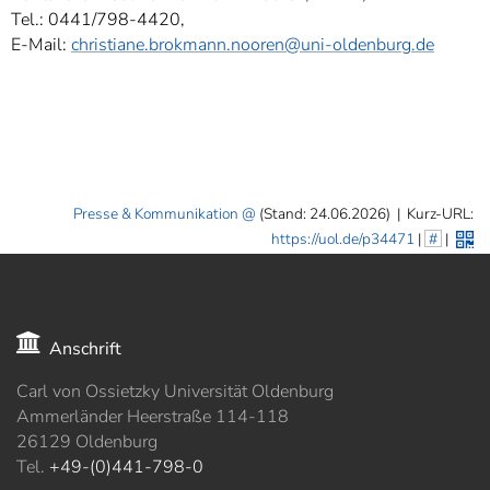
Tel.: 0441/798-4420,
E-Mail:
christiane.brokmann.nooren@uni-oldenburg.de
Presse & Kommunikation
(Stand: 24.06.2026)
|
Kurz-URL:
https://uol.de/p34471
|
#
|
Anschrift
Carl von Ossietzky Universität Oldenburg
Ammerländer Heerstraße 114-118
26129 Oldenburg
Tel.
+49-(0)441-798-0