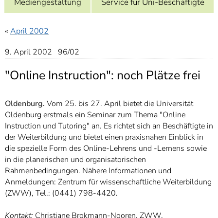
Mediengestaltung
Service für Uni-Beschäftigte
]
7
Informationen zur
Barrierefreiheit
«
April 2002
9. April 2002 96/02
"Online Instruction": noch Plätze frei
Oldenburg.
Vom 25. bis 27. April bietet die Universität
Oldenburg erstmals ein Seminar zum Thema "Online
Instruction und Tutoring" an. Es richtet sich an Beschäftigte in
der Weiterbildung und bietet einen praxisnahen Einblick in
die spezielle Form des Online-Lehrens und -Lernens sowie
in die planerischen und organisatorischen
Rahmenbedingungen. Nähere Informationen und
Anmeldungen: Zentrum für wissenschaftliche Weiterbildung
(ZWW), Tel.: (0441) 798-4420.
Kontakt:
Christiane Brokmann-Nooren, ZWW,