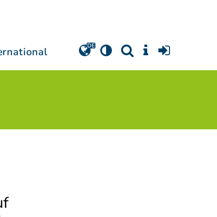
ernational
uf