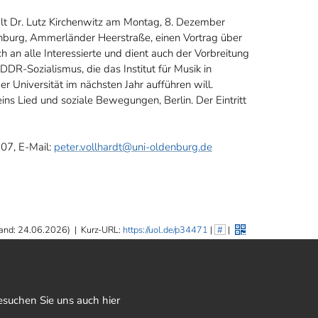
hält Dr. Lutz Kirchenwitz am Montag, 8. Dezember
nburg, Ammerländer Heerstraße, einen Vortrag über
 an alle Interessierte und dient auch der Vorbreitung
DR-Sozialismus, die das Institut für Musik in
r Universität im nächsten Jahr aufführen will.
eins Lied und soziale Bewegungen, Berlin. Der Eintritt
907, E-Mail:
peter.vollhardt@uni-oldenburg.de
and: 24.06.2026)
|
Kurz-URL:
https://uol.de/p34471
|
#
|
esuchen Sie uns auch hier