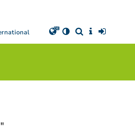
ernational
!"