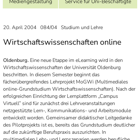
Mediengestaltung
Service für Uni-Beschäftigte
]
7
Informationen zur
Barrierefreiheit
20. April 2004 084/04 Studium und Lehre
Wirtschaftswissenschaften online
Oldenburg.
Eine neue Etappe im eLearning wird in den
Wirtschaftswissenschaften der Universität Oldenburg
beschritten. In diesem Semester beginnt das
fächerübergreifendes Lehrprojekt MoGWi (Multimediales
online-Grundstudium Wirtschaftswissenschaften). Nach der
erfolgreichen Einrichtung der Lernplattform „Campus
Virtuell” sind für zunächst drei Lehrveranstaltungen
netzgestützte Lern-, Kommunikations- und Arbeitsmodule
entwickelt worden. Gemeinsamer didaktischer Leitgedanke
des Pilotprojekts ist es, bereits das Grundstudium deutlicher
auf die zukünftige Berufspraxis auszurichten. In
multimedialen Lehr- und Lernszenarien werden berufliche