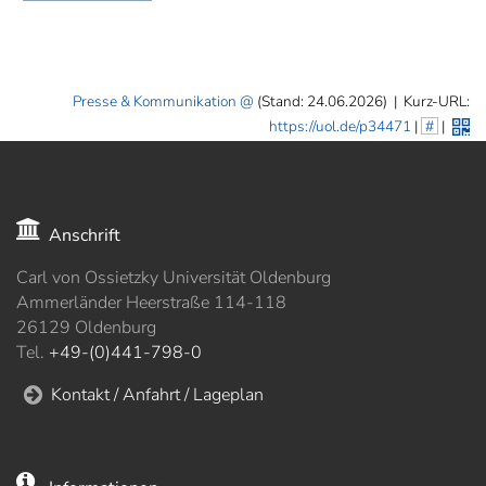
Presse & Kommunikation
(Stand: 24.06.2026)
|
Kurz-URL:
https://uol.de/p34471
|
#
|
Anschrift
Carl von Ossietzky Universität Oldenburg
Ammerländer Heerstraße 114-118
26129 Oldenburg
Tel.
+49-(0)441-798-0
Kontakt / Anfahrt / Lageplan