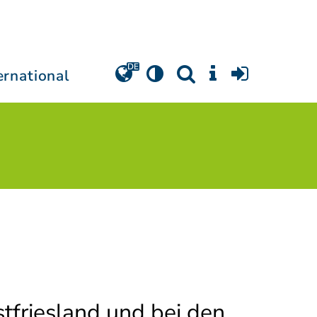
ernational
stfriesland und bei den