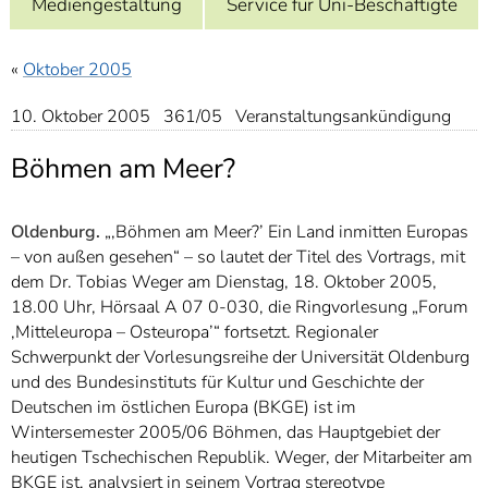
Mediengestaltung
Service für Uni-Beschäftigte
]
7
Informationen zur
Barrierefreiheit
«
Oktober 2005
10. Oktober 2005 361/05 Veranstaltungsankündigung
Böhmen am Meer?
Oldenburg.
„‚Böhmen am Meer?’ Ein Land inmitten Europas
– von außen gesehen“ – so lautet der Titel des Vortrags, mit
dem Dr. Tobias Weger am Dienstag, 18. Oktober 2005,
18.00 Uhr, Hörsaal A 07 0-030, die Ringvorlesung „Forum
‚Mitteleuropa – Osteuropa’“ fortsetzt. Regionaler
Schwerpunkt der Vorlesungsreihe der Universität Oldenburg
und des Bundesinstituts für Kultur und Geschichte der
Deutschen im östlichen Europa (BKGE) ist im
Wintersemester 2005/06 Böhmen, das Hauptgebiet der
heutigen Tschechischen Republik. Weger, der Mitarbeiter am
BKGE ist, analysiert in seinem Vortrag stereotype