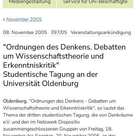
Mediengestaltung
Service für Uni-Beschäftigte
]
7
Informationen zur
Barrierefreiheit
«
November 2005
08. November 2005 397/05 Veranstaltungsankündigung
"Ordnungen des Denkens. Debatten
um Wissenschaftstheorie und
Erkenntniskritik"
Studentische Tagung an der
Universität Oldenburg
Oldenburg.
"Ordnungen des Denkens - Debatten um
Wissenschaftstheorie und Erkenntniskritik", so lautet das
Thema der dritten studentischen Tagung, die von Denkräume
e.V. und den im Netzwerk Dispositiv
zusammengeschlossenen Gruppen von Freitag, 18.