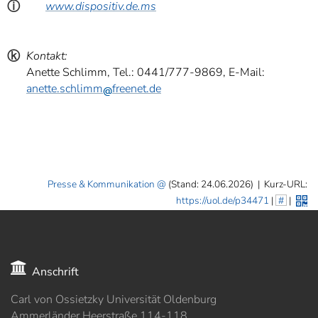
ⓘ
www.dispositiv.de.ms
ⓚ
Kontakt:
Anette Schlimm, Tel.: 0441/777-9869, E-Mail:
anette.schlimm
freenet.de
Presse & Kommunikation
(Stand: 24.06.2026)
|
Kurz-URL:
https://uol.de/p34471
|
#
|
Anschrift
Carl von Ossietzky Universität Oldenburg
Ammerländer Heerstraße 114-118