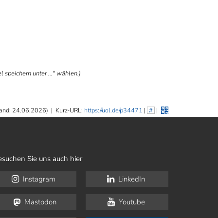
 speichern unter ..." wählen.)
and: 24.06.2026)
|
Kurz-URL:
https://uol.de/p34471
|
#
|
esuchen Sie uns auch hier
Instagram
LinkedIn
Mastodon
Youtube