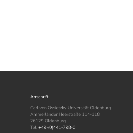
Anschrift
Carl von Ossietzky Universität Oldenburg
Ammerländer Heerstraße 114-118
26129 Oldenburg
Tel.
+49-(0)441-798-0