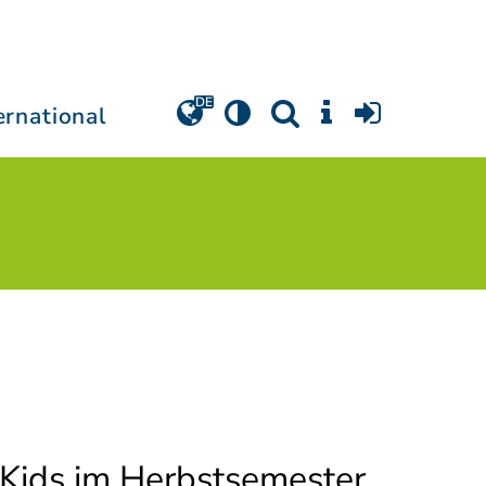
ernational
r Kids im Herbstsemester