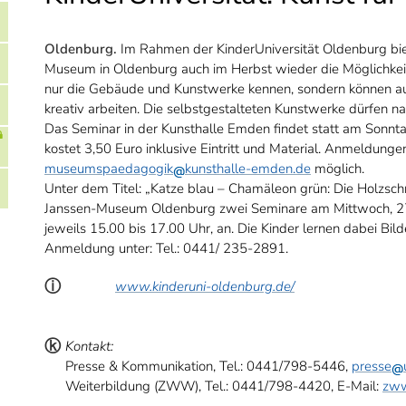
Oldenburg.
Im Rahmen der KinderUniversität Oldenburg bie
Museum in Oldenburg auch im Herbst wieder die Möglichkeit,
nur die Gebäude und Kunstwerke kennen, sondern können auc
kreativ arbeiten. Die selbstgestalteten Kunstwerke dürfen
Das Seminar in der Kunsthalle Emden findet statt am Sonnt
kostet 3,50 Euro inklusive Eintritt und Material. Anmeldung
museumspaedagogik
kunsthalle-emden.de
möglich.
Unter dem Titel: „Katze blau – Chamäleon grün: Die Holzschn
Janssen-Museum Oldenburg zwei Seminare am Mittwoch, 27
jeweils 15.00 bis 17.00 Uhr, an. Die Kinder lernen dabei Bild
Anmeldung unter: Tel.: 0441/ 235-2891.
ⓘ
www.kinderuni-oldenburg.de/
ⓚ
Kontakt:
Presse & Kommunikation, Tel.: 0441/798-5446,
presse
Weiterbildung (ZWW), Tel.: 0441/798-4420, E-Mail:
zw