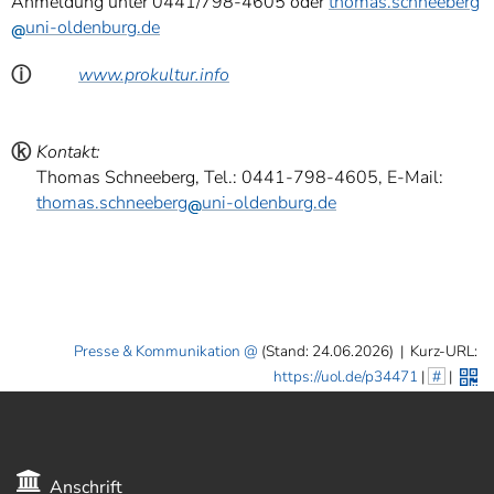
Anmeldung unter 0441/798-4605 oder
thomas.schneeberg
uni-oldenburg.de
ⓘ
www.prokultur.info
ⓚ
Kontakt:
Thomas Schneeberg, Tel.: 0441-798-4605, E-Mail:
thomas.schneeberg
uni-oldenburg.de
Presse & Kommunikation
(Stand: 24.06.2026)
|
Kurz-URL:
https://uol.de/p34471
|
#
|
Anschrift