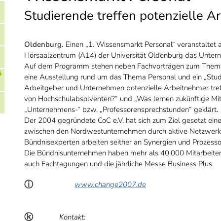
Studierende treffen potenzielle A
Oldenburg.
Einen „1. Wissensmarkt Personal“ veranstaltet 
Hörsaalzentrum (A14) der Universität Oldenburg das Untern
Auf dem Programm stehen neben Fachvorträgen zum Thema „V
eine Ausstellung rund um das Thema Personal und ein „Stud
Arbeitgeber und Unternehmen potenzielle Arbeitnehmer tr
von Hochschulabsolventen?“ und „Was lernen zukünftige Mi
„Unternehmens-“ bzw. „Professorensprechstunden“ geklärt.
Der 2004 gegründete CoC e.V. hat sich zum Ziel gesetzt ein
zwischen den Nordwestunternehmen durch aktive Netzwerkar
Bündnisexperten arbeiten seither an Synergien und Prozess
Die Bündnisunternehmen haben mehr als 40.000 Mitarbeiter
auch Fachtagungen und die jährliche Messe Business Plus.
ⓘ
www.change2007.de
ⓚ
Kontakt: