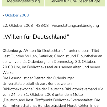
Mediengestaltung
Service für Uni-Beschäftigte
]
7
Informationen zur
Barrierefreiheit
«
Oktober 2008
22. Oktober 2008 433/08 Veranstaltungsankündigung
„Willen für Deutschland“
Oldenburg.
„Willen für Deutschland“ – unter diesem Titel
liest Günther Willen, Satiriker, Chronist und Bibliothekar an
der Universität Oldenburg, am Donnerstag, 30. Oktober,
20.00 Uhr, im Bibliothekssaal aus seinen alten und neuen
Werken.
Die Lesung ist der Beitrag der Oldenburger
Universitätsbibliothek zur „Bundesweiten
Bibliothekswoche“, die der Deutsche Bibliotheksverband e.V.
vom 24. bis 31. Oktober 2008 unter dem Motto
„Deutschland liest. Treffpunkt Bibliothek“ veranstaltet. Die
Schirmherrschaft hat Bundespräsident Horst Köhler. In der