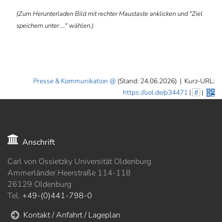
(Zum Herunterladen Bild mit rechter Maustaste anklicken und "Ziel
speichern unter ..." wählen.)
Presse & Kommunikation
(Stand: 24.06.2026)
|
Kurz-URL:
https://uol.de/p34471
|
#
|
Anschrift
Carl von Ossietzky Universität Oldenburg
Ammerländer Heerstraße 114-118
26129 Oldenburg
Tel.
+49-(0)441-798-0
Kontakt / Anfahrt / Lageplan