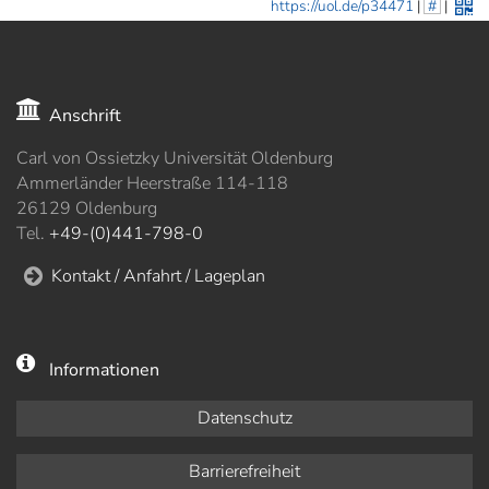
https://uol.de/p34471
|
#
|
Anschrift
Carl von Ossietzky Universität Oldenburg
Ammerländer Heerstraße 114-118
26129 Oldenburg
Tel.
+49-(0)441-798-0
Kontakt / Anfahrt / Lageplan
Informationen
Datenschutz
Barrierefreiheit