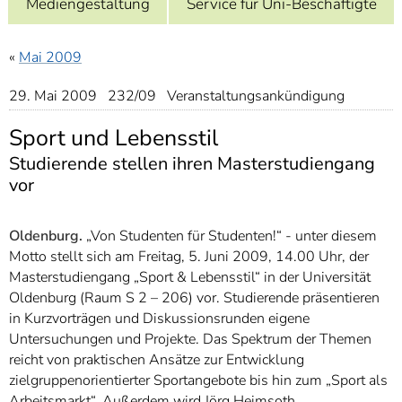
Mediengestaltung
Service für Uni-Beschäftigte
]
7
Informationen zur
Barrierefreiheit
«
Mai 2009
29. Mai 2009 232/09 Veranstaltungsankündigung
Sport und Lebensstil
Studierende stellen ihren Masterstudiengang
vor
Oldenburg.
„Von Studenten für Studenten!“ - unter diesem
Motto stellt sich am Freitag, 5. Juni 2009, 14.00 Uhr, der
Masterstudiengang „Sport & Lebensstil“ in der Universität
Oldenburg (Raum S 2 – 206) vor. Studierende präsentieren
in Kurzvorträgen und Diskussionsrunden eigene
Untersuchungen und Projekte. Das Spektrum der Themen
reicht von praktischen Ansätze zur Entwicklung
zielgruppenorientierter Sportangebote bis hin zum „Sport als
Arbeitsmarkt“. Außerdem wird Jörg Heimsoth,