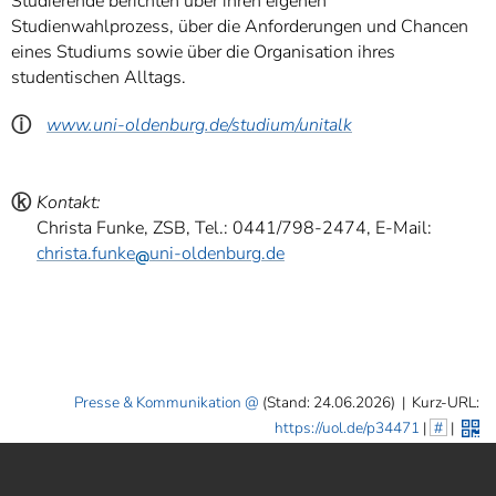
Studierende berichten über ihren eigenen
Studienwahlprozess, über die Anforderungen und Chancen
eines Studiums sowie über die Organisation ihres
studentischen Alltags.
ⓘ
www.uni-oldenburg.de/studium/unitalk
ⓚ
Kontakt:
Christa Funke, ZSB, Tel.: 0441/798-2474, E-Mail:
christa.funke
uni-oldenburg.de
Presse & Kommunikation
(Stand: 24.06.2026)
|
Kurz-URL:
https://uol.de/p34471
|
#
|