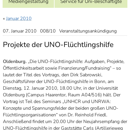
Mediengestaltung
Service für Uni-Beschäftigte
]
7
Informationen zur
Barrierefreiheit
«
Januar 2010
07. Januar 2010 008/10 Veranstaltungsankündigung
Projekte der UNO-Flüchtlingshilfe
Oldenburg.
„Die UNO-Flüchtlingshilfe: Aufgaben, Projekte,
Öffentlichkeitsarbeit sowie Finanzierung/Fundraising“ – so
lautet der Titel des Vortrags, den Dirk Sabrowski,
Geschäftsführer der UNO-Flüchtlingshilfe in Bonn, am
Dienstag, 12. Januar 2010, 18.00 Uhr, in der Universität
Oldenburg (Campus Haarentor, Raum A04/516) hält. Der
Vortrag ist Teil des Seminars „UNHCR und UNRWA:
Konzepte und Spannungsfelder der beiden großen UNO-
Flüchtlingsorganisationen“ von Dr. Reinhold Friedl.
Anschließend findet um 20.00 Uhr der Neujahrsempfang der
UNO-Flüchtlingshilfe in der Gaststätte Carls (Artillerieweg