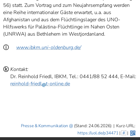
56) statt. Zum Vortrag und zum Neujahrsempfang werden
eine Reihe internationaler Gäste erwartet, u.a. aus
Afghanistan und aus dem Flüchtlingslager des UNO-
Hilfswerks für Palästina-Flüchtlinge im Nahen Osten
(UNRWA) aus Bethlehem im Westjordanland.
ⓘ
www.ibkm.uni-oldenburg.de/
ⓚ
Kontakt:
Dr. Reinhold Friedl, IBKM, Tel.: 0441/88 52 444, E-Mail:
reinhold-friedl
t-online.de
Presse & Kommunikation
(Stand: 24.06.2026)
|
Kurz-URL:
https://uol.de/p34471
|
#
|