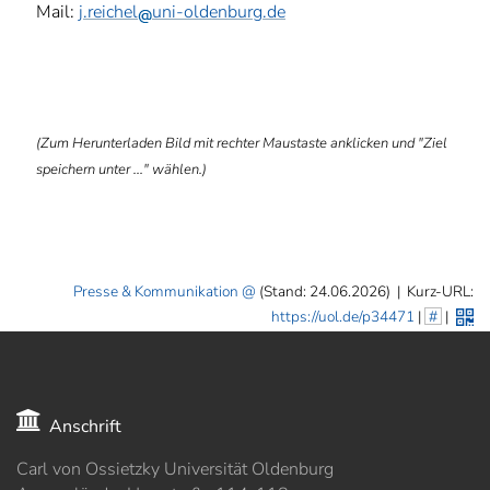
Mail:
j.reichel
uni-oldenburg.de
ⓑ
(Zum Herunterladen Bild mit rechter Maustaste anklicken und "Ziel
speichern unter ..." wählen.)
Presse & Kommunikation
(Stand: 24.06.2026)
|
Kurz-URL:
https://uol.de/p34471
|
#
|
Anschrift
Carl von Ossietzky Universität Oldenburg