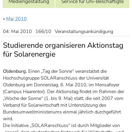
Mediengestaltung
Service für Uni-Beschäftigte
]
7
Informationen zur
Barrierefreiheit
«
Mai 2010
04. Mai 2010 166/10 Veranstaltungsankündigung
Studierende organisieren Aktionstag
für Solarenergie
Oldenburg.
Einen „Tag der Sonne“ veranstaltet die
Hochschulgruppe SOLARanschluss der Universität
Oldenburg am Donnerstag, 6. Mai 2010, im Mensafoyer
(Campus Haarentor). Der Aktionstag findet im Rahmen der
„Woche der Sonne“ (1. bis 9. Mai) statt, die seit 2007 vom
Verband für Solarwirtschaft mit Unterstützung des
Bundesumweltministeriums einmal jährlich durchgeführt
wird.
Die Initiative „SOLARanschluss“ ist durch Mitglieder von