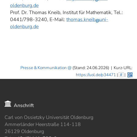
oldenburg.de
Prof. Dr. Thomas Kneib, Institut für Mathematik, Tel.:
0441/798-3240, E-Mail:
thomas.kneib
uni-
oldenburg.de
Presse & Kommunikation
(Stand: 24.06.2026)
|
Kurz-URL:
https://uol.de/p34471
|
#
|
Anschrift
Carl von Ossietzky Universität Oldenburg
Ammerländer Heerstraße 114-118
26129 Oldenburg