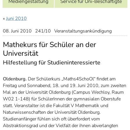
Mediengestaltung
Service für Uni-Beschäftigte
]
7
Informationen zur
Barrierefreiheit
«
Juni 2010
08. Juni 2010 241/10 Veranstaltungsankündigung
Mathekurs für Schüler an der
Universität
Hilfestellung für Studieninteressierte
Oldenburg.
Der Schülerkurs „Maths4SchoOl“ findet am
Freitag und Sonnabend, 18. und 19. Juni 2010, zum zweiten
Mal an der Universität Oldenburg (Campus Wechloy, Raum
W02 1-148) für SchülerInnen der gymnasialen Oberstufe
statt. Veranstalter ist die Fakultät V Mathematik und
Naturwissenschaften der Universität Oldenburg.
Studienanfänger fühlen sich oft überfordert vom
Abstraktionsgrad und der Vielfalt der ihnen abverlangten