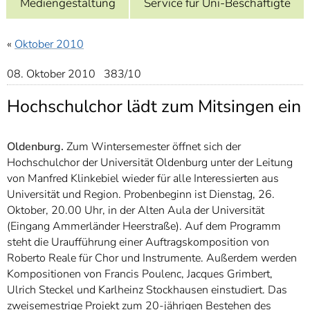
Mediengestaltung
Service für Uni-Beschäftigte
]
7
Informationen zur
Barrierefreiheit
«
Oktober 2010
08. Oktober 2010 383/10
Hochschulchor lädt zum Mitsingen ein
Oldenburg.
Zum Wintersemester öffnet sich der
Hochschulchor der Universität Oldenburg unter der Leitung
von Manfred Klinkebiel wieder für alle Interessierten aus
Universität und Region. Probenbeginn ist Dienstag, 26.
Oktober, 20.00 Uhr, in der Alten Aula der Universität
(Eingang Ammerländer Heerstraße). Auf dem Programm
steht die Uraufführung einer Auftragskomposition von
Roberto Reale für Chor und Instrumente. Außerdem werden
Kompositionen von Francis Poulenc, Jacques Grimbert,
Ulrich Steckel und Karlheinz Stockhausen einstudiert. Das
zweisemestrige Projekt zum 20-jährigen Bestehen des