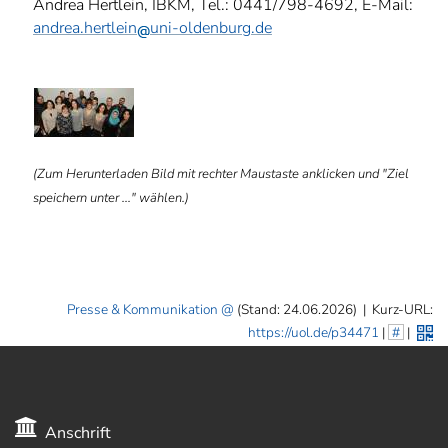
Andrea Hertlein, IBKM, Tel.: 0441/798-4692, E-Mail:
andrea.hertlein
uni-oldenburg.de
ⓑ
(Zum Herunterladen Bild mit rechter Maustaste anklicken und "Ziel
speichern unter ..." wählen.)
Presse & Kommunikation
(Stand: 24.06.2026)
|
Kurz-URL:
https://uol.de/p34471
|
#
|
Anschrift