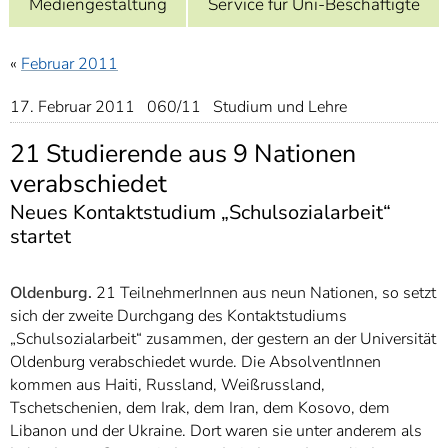
Mediengestaltung
Service für Uni-Beschäftigte
]
7
Informationen zur
Barrierefreiheit
«
Februar 2011
17. Februar 2011 060/11 Studium und Lehre
21 Studierende aus 9 Nationen
verabschiedet
Neues Kontaktstudium „Schulsozialarbeit“
startet
Oldenburg.
21 TeilnehmerInnen aus neun Nationen, so setzt
sich der zweite Durchgang des Kontaktstudiums
„Schulsozialarbeit“ zusammen, der gestern an der Universität
Oldenburg verabschiedet wurde. Die AbsolventInnen
kommen aus Haiti, Russland, Weißrussland,
Tschetschenien, dem Irak, dem Iran, dem Kosovo, dem
Libanon und der Ukraine. Dort waren sie unter anderem als