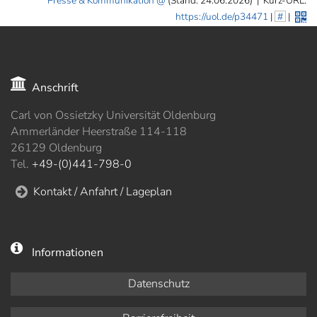
Presse & Kommunikation
(Stand: 24.06.2026)
|
Kurz-URL:
https://uol.de/p34471
|
#
|
Anschrift
Carl von Ossietzky Universität Oldenburg
Ammerländer Heerstraße 114-118
26129 Oldenburg
Tel.
+49-(0)441-798-0
Kontakt / Anfahrt / Lageplan
Informationen
Datenschutz