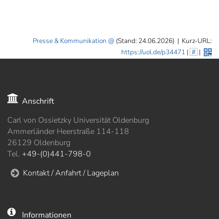
Presse & Kommunikation
(Stand: 24.06.2026)
|
Kurz-URL:
https://uol.de/p34471
|
#
|
Anschrift
Carl von Ossietzky Universität Oldenburg
Ammerländer Heerstraße 114-118
26129 Oldenburg
Tel.
+49-(0)441-798-0
Kontakt / Anfahrt / Lageplan
Informationen