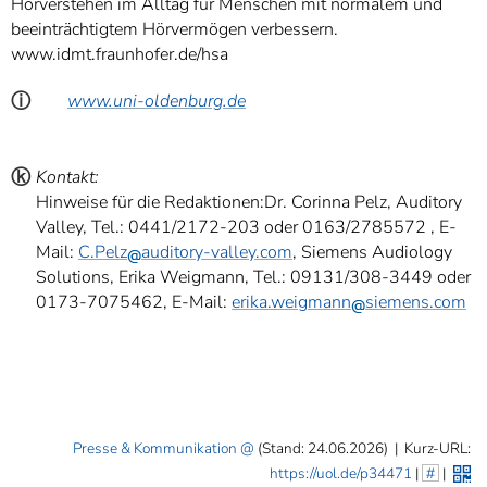
Hörverstehen im Alltag für Menschen mit normalem und
beeinträchtigtem Hörvermögen verbessern.
www.idmt.fraunhofer.de/hsa
ⓘ
www.uni-oldenburg.de
ⓚ
Kontakt:
Hinweise für die Redaktionen:Dr. Corinna Pelz, Auditory
Valley, Tel.: 0441/2172-203 oder 0163/2785572 , E-
Mail:
C.Pelz
auditory-valley.com
, Siemens Audiology
Solutions, Erika Weigmann, Tel.: 09131/308-3449 oder
0173-7075462, E-Mail:
erika.weigmann
siemens.com
Presse & Kommunikation
(Stand: 24.06.2026)
|
Kurz-URL:
https://uol.de/p34471
|
#
|