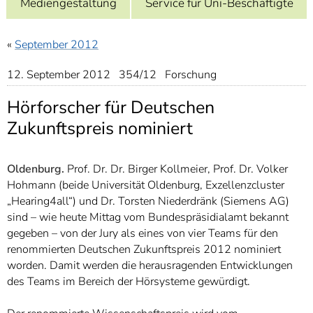
Mediengestaltung
Service für Uni-Beschäftigte
]
7
Informationen zur
Barrierefreiheit
«
September 2012
12. September 2012 354/12 Forschung
Hörforscher für Deutschen
Zukunftspreis nominiert
Oldenburg.
Prof. Dr. Dr. Birger Kollmeier, Prof. Dr. Volker
Hohmann (beide Universität Oldenburg, Exzellenzcluster
„Hearing4all“) und Dr. Torsten Niederdränk (Siemens AG)
sind – wie heute Mittag vom Bundespräsidialamt bekannt
gegeben – von der Jury als eines von vier Teams für den
renommierten Deutschen Zukunftspreis 2012 nominiert
worden. Damit werden die herausragenden Entwicklungen
des Teams im Bereich der Hörsysteme gewürdigt.