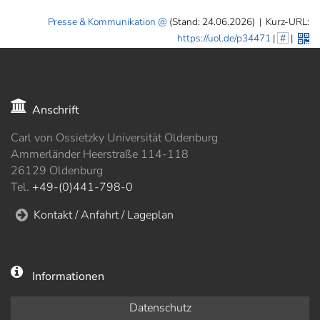
Presse & Kommunikation
(Stand: 24.06.2026)
|
Kurz-URL:
https://uol.de/p34471
|
#
|
Anschrift
Carl von Ossietzky Universität Oldenburg
Ammerländer Heerstraße 114-118
26129 Oldenburg
Tel.
+49-(0)441-798-0
Kontakt / Anfahrt / Lageplan
Informationen
Datenschutz