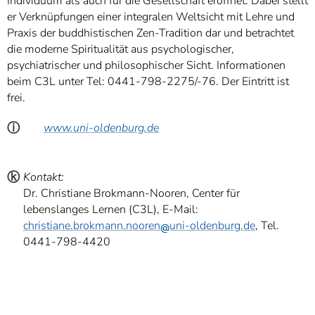
Individuum als auch für die Gesellschaft eröffnet. Dabei stellt
er Verknüpfungen einer integralen Weltsicht mit Lehre und
Praxis der buddhistischen Zen-Tradition dar und betrachtet
die moderne Spiritualität aus psychologischer,
psychiatrischer und philosophischer Sicht. Informationen
beim C3L unter Tel: 0441-798-2275/-76. Der Eintritt ist
frei.
ⓘ
www.uni-oldenburg.de
ⓚ
Kontakt:
Dr. Christiane Brokmann-Nooren, Center für
lebenslanges Lernen (C3L), E-Mail:
christiane.brokmann.nooren
uni-oldenburg.de
, Tel.
0441-798-4420