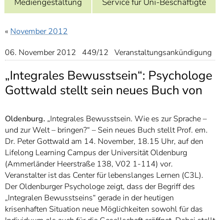
Mediengestaltung
Service für Uni-Beschäftigte
]
7
Informationen zur
Barrierefreiheit
«
November 2012
06. November 2012 449/12 Veranstaltungsankündigung
„Integrales Bewusstsein“: Psychologe
Gottwald stellt sein neues Buch von
Oldenburg.
„Integrales Bewusstsein. Wie es zur Sprache –
und zur Welt – bringen?“ – Sein neues Buch stellt Prof. em.
Dr. Peter Gottwald am 14. November, 18.15 Uhr, auf den
Lifelong Learning Campus der Universität Oldenburg
(Ammerländer Heerstraße 138, V02 1-114) vor.
Veranstalter ist das Center für lebenslanges Lernen (C3L).
Der Oldenburger Psychologe zeigt, dass der Begriff des
„Integralen Bewusstseins“ gerade in der heutigen
krisenhaften Situation neue Möglichkeiten sowohl für das