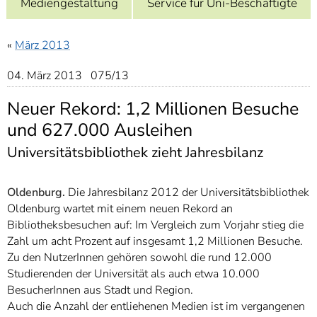
Mediengestaltung
Service für Uni-Beschäftigte
]
7
Informationen zur
Barrierefreiheit
«
März 2013
04. März 2013 075/13
Neuer Rekord: 1,2 Millionen Besuche
und 627.000 Ausleihen
Universitätsbibliothek zieht Jahresbilanz
Oldenburg.
Die Jahresbilanz 2012 der Universitätsbibliothek
Oldenburg wartet mit einem neuen Rekord an
Bibliotheksbesuchen auf: Im Vergleich zum Vorjahr stieg die
Zahl um acht Prozent auf insgesamt 1,2 Millionen Besuche.
Zu den NutzerInnen gehören sowohl die rund 12.000
Studierenden der Universität als auch etwa 10.000
BesucherInnen aus Stadt und Region.
Auch die Anzahl der entliehenen Medien ist im vergangenen