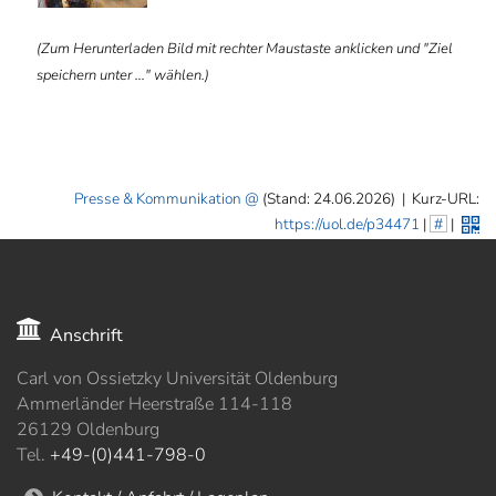
(Zum Herunterladen Bild mit rechter Maustaste anklicken und "Ziel
speichern unter ..." wählen.)
Presse & Kommunikation
(Stand: 24.06.2026)
|
Kurz-URL:
https://uol.de/p34471
|
#
|
Anschrift
Carl von Ossietzky Universität Oldenburg
Ammerländer Heerstraße 114-118
26129 Oldenburg
Tel.
+49-(0)441-798-0