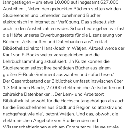
Jahr gestiegen – um etwa 10.000 auf insgesamt 627.000
Ausleihen. „Neben den gedruckten Büchern stellen wir den
Studierenden und Lehrenden zunehmend Bücher
elektronisch im Internet zur Verfügung. Das spiegelt sich
auch in den Ausleihzahlen wider. Schon heute geben wir fast
die Hälfte unseres Erwerbungsetats für die Lizenzierung von
Büchern, Zeitschriften und Datenbanken aus“, erklärt
Bibliotheksdirektor Hans-Joachim Wätjen. Aktuell werde der
Kauf von E-Books weiter vorangetrieben und die
Lehrbuchsammlung aktualisiert. „In Kürze können die
Studierenden selbst ihre benötigten Bücher aus einem
großen E-Book-Sortiment auswählen und sofort lesen.“
Der Gesamtbestand der Bibliothek umfasst inzwischen über
1,3 Millionen Bände, 27.000 elektronische Zeitschriften und
zahlreiche Datenbanken. „Der Lern- und Arbeitsort
Bibliothek ist sowohl für die Hochschulangehörigen als auch
für die BesucherInnen aus Stadt und Region so attraktiv und
nachgefragt wie nie“, betont Wätjen. Und das, obwohl die
elektronischen Angebote von Studierenden und
WissenschaftlerInnen auch am Computer zu Hause sowie