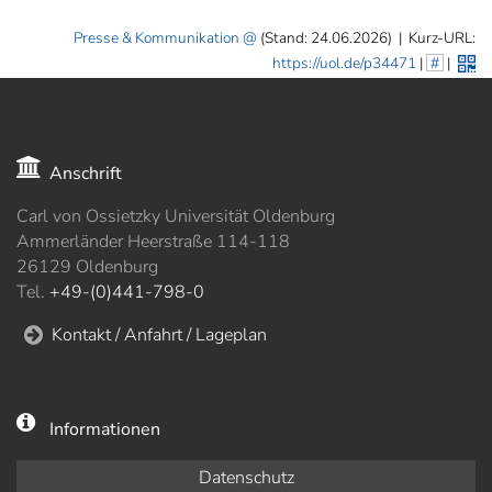
Presse & Kommunikation
(Stand: 24.06.2026)
|
Kurz-URL:
https://uol.de/p34471
|
#
|
Anschrift
Carl von Ossietzky Universität Oldenburg
Ammerländer Heerstraße 114-118
26129 Oldenburg
Tel.
+49-(0)441-798-0
Kontakt / Anfahrt / Lageplan
Informationen
Datenschutz