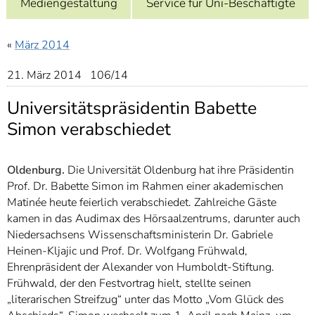
Mediengestaltung
Service für Uni-Beschäftigte
]
7
Informationen zur
Barrierefreiheit
«
März 2014
21. März 2014 106/14
Universitätspräsidentin Babette
Simon verabschiedet
Oldenburg.
Die Universität Oldenburg hat ihre Präsidentin
Prof. Dr. Babette Simon im Rahmen einer akademischen
Matinée heute feierlich verabschiedet. Zahlreiche Gäste
kamen in das Audimax des Hörsaalzentrums, darunter auch
Niedersachsens Wissenschaftsministerin Dr. Gabriele
Heinen-Kljajic und Prof. Dr. Wolfgang Frühwald,
Ehrenpräsident der Alexander von Humboldt-Stiftung.
Frühwald, der den Festvortrag hielt, stellte seinen
„literarischen Streifzug“ unter das Motto „Vom Glück des