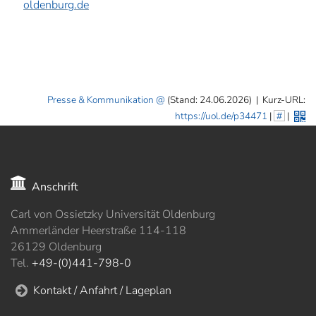
oldenburg.de
Presse & Kommunikation
(Stand: 24.06.2026)
|
Kurz-URL:
https://uol.de/p34471
|
#
|
Anschrift
Carl von Ossietzky Universität Oldenburg
Ammerländer Heerstraße 114-118
26129 Oldenburg
Tel.
+49-(0)441-798-0
Kontakt / Anfahrt / Lageplan