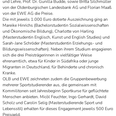
und Lehre, Prof. Dr. Gunilla Budde, sowie Britta Silchmüller
von der Oldenburgischen Landesbank AG und Florian Maaß
von der EWE AG die Preise.
Die mit jeweils 1.000 Euro dotierte Auszeichnung ging an
Mareike Hinrichs (Bachelorstudentin Sozialwissenschaften
und Ökonomische Bildung), Charlotte von Harling
(Masterstudentin Englisch, Kunst und English Studies) und
Sarah-Jane Schröder (Masterstudentin Erziehungs- und
Bildungswissenschaften). Neben ihrem Studium engagieren
sich die drei Preisträgerinnen in vielfältiger Weise
ehrenamtlich, etwa für Kinder in Südafrika oder junge
Migranten in Deutschland, für Behinderte und chronisch
Kranke.
OLB und EWE zeichneten zudem die Gruppenbewerbung
mehrerer Sportstudierender aus, die gemeinsam mit
Kommilitonen seit Jahresbeginn Sportkurse für geflüchtete
Menschen anbieten. Micòl Feuchter, Ingo Gerhardt, David
Scholz und Carolin Selig (Masterstudierende Sport und
Lebensstil) erhalten für dieses Engagement jeweils 500 Euro
Preisgeld.