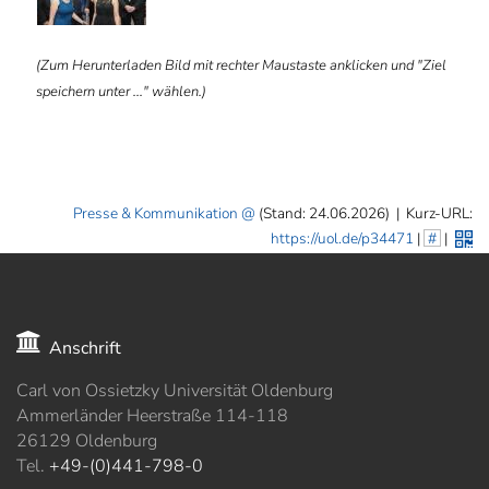
(Zum Herunterladen Bild mit rechter Maustaste anklicken und "Ziel
speichern unter ..." wählen.)
Presse & Kommunikation
(Stand: 24.06.2026)
|
Kurz-URL:
https://uol.de/p34471
|
#
|
Anschrift
Carl von Ossietzky Universität Oldenburg
Ammerländer Heerstraße 114-118
26129 Oldenburg
Tel.
+49-(0)441-798-0