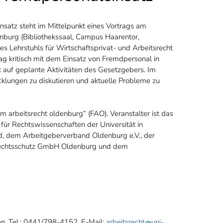
satz steht im Mittelpunkt eines Vortrags am
nburg (Bibliothekssaal, Campus Haarentor,
 Lehrstuhls für Wirtschaftsprivat- und Arbeitsrecht
rag kritisch mit dem Einsatz von Fremdpersonal in
 auf geplante Aktivitäten des Gesetzgebers. Im
cklungen zu diskutieren und aktuelle Probleme zu
rum arbeitsrecht oldenburg“ (FAO). Veranstalter ist das
 für Rechtswissenschaften der Universität in
, dem Arbeitgeberverband Oldenburg e.V., der
Rechtsschutz GmbH Oldenburg und dem
ten, Tel.: 0441/798-4152, E-Mail:
arbeitsrecht
uni-