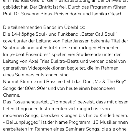
ein Freundeskreis für die Musikausbildung an der Universität
gebildet hat. Der Eintritt ist frei. Durch das Programm führen
Prof. Dr. Susanne Binas-Preisendörfer und Jannika Olesch.
Die teilnehmenden Bands im Überblick:
Die 14-köpfige Soul- und Funkband „Better Call Soul!“
covert unter der Leitung von Peter Janssen bekannte Titel der
Soulmusik und unterstützt diese mit rockigen Elementen.
Im „e-beat Ensembles“ spielen vier Studierende unter der
Leitung von Axel Fries Elektro-Beats und werden dabei von
generativen Videoprojektionen begleitet, die im Rahmen
eines Seminars entstanden sind.
Nur mit Stimme und Bass verleiht das Duo „Me & The Boy“
Songs der 80er, 90er und von heute einen besonderen
Charme.
Das Posaunenquartett „Trombastic“ beweist, dass mit diesen
tiefen klingenden Instrumenten viel möglich ist: von
modernen Songs, barocken Klängen bis hin zu Kinderliedern.
- Bei „unplugged“ ist der Name Programm: 13 MusikerInnen
erarbeiteten im Rahmen eines Seminars Songs, die sie ohne