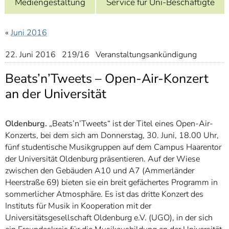
Mediengestaltung
Service für Uni-Beschäftigte
]
7
Informationen zur
Barrierefreiheit
«
Juni 2016
22. Juni 2016 219/16 Veranstaltungsankündigung
Beats’n’Tweets – Open-Air-Konzert
an der Universität
Oldenburg.
„Beats’n’Tweets“ ist der Titel eines Open-Air-
Konzerts, bei dem sich am Donnerstag, 30. Juni, 18.00 Uhr,
fünf studentische Musikgruppen auf dem Campus Haarentor
der Universität Oldenburg präsentieren. Auf der Wiese
zwischen den Gebäuden A10 und A7 (Ammerländer
Heerstraße 69) bieten sie ein breit gefächertes Programm in
sommerlicher Atmosphäre. Es ist das dritte Konzert des
Instituts für Musik in Kooperation mit der
Universitätsgesellschaft Oldenburg e.V. (UGO), in der sich