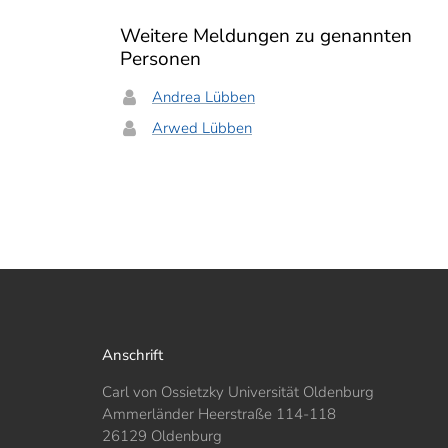
Weitere Meldungen zu genannten
Personen
Andrea Lübben
Arwed Lübben
Anschrift
Carl von Ossietzky Universität Oldenburg
Ammerländer Heerstraße 114-118
26129 Oldenburg