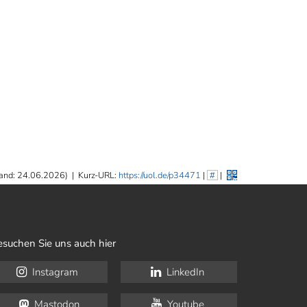
and: 24.06.2026)
|
Kurz-URL:
https://uol.de/p34471
|
#
|
esuchen Sie uns auch hier
Instagram
LinkedIn
Mastodon
Youtube