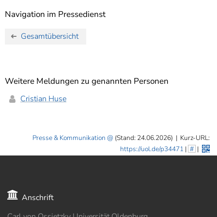
Navigation im Pressedienst
Gesamtübersicht
Weitere Meldungen zu genannten Personen
Cristian Huse
Presse & Kommunikation
(Stand: 24.06.2026)
|
Kurz-URL:
https://uol.de/p34471
|
#
|
Anschrift
Carl von Ossietzky Universität Oldenburg