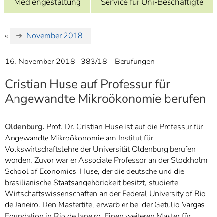
Mediengestaltung
Service für Uni-Beschäftigte
]
7
Informationen zur
Barrierefreiheit
«
November 2018
16. November 2018
383/18
Berufungen
Cristian Huse auf Professur für
Angewandte Mikroökonomie berufen
Oldenburg.
Prof. Dr. Cristian Huse ist auf die Professur für
Angewandte Mikroökonomie am Institut für
Volkswirtschaftslehre der Universität Oldenburg berufen
worden.
Zuvor war er Associate Professor an der Stockholm
School of Economics.
Huse, der die deutsche und die
brasilianische Staatsangehörigkeit besitzt, studierte
Wirtschaftswissenschaften an der Federal University of Rio
de Janeiro. Den Mastertitel erwarb er bei der Getulio Vargas
Foundation in Rio de Janeiro. Einen weiteren Master für