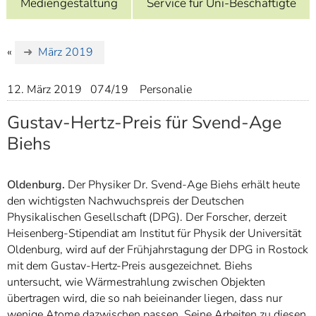
Mediengestaltung
Service für Uni-Beschäftigte
]
7
Informationen zur
Barrierefreiheit
«
März 2019
12. März 2019
074/19
Personalie
Gustav-Hertz-Preis für Svend-Age
Biehs
Oldenburg.
Der Physiker Dr. Svend-Age Biehs erhält heute
den wichtigsten Nachwuchspreis der Deutschen
Physikalischen Gesellschaft (DPG). Der Forscher, derzeit
Heisenberg-Stipendiat am Institut für Physik der Universität
Oldenburg, wird auf der Frühjahrstagung der DPG in Rostock
mit dem Gustav-Hertz-Preis ausgezeichnet. Biehs
untersucht, wie Wärmestrahlung zwischen Objekten
übertragen wird, die so nah beieinander liegen, dass nur
wenige Atome dazwischen passen. Seine Arbeiten zu diesen