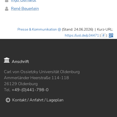
Ingo Gerhardt
René Beuerlein
Presse & Kommunikation
(Stand: 24.06.2026)
|
Kurz-URL:
https://uol.de/p34471
|
#
|
Anschrift
Carl von Ossietzky Universität Oldenburg
Ammerländer Heerstraße 114-118
26129 Oldenburg
Tel.
+49-(0)441-798-0
Kontakt / Anfahrt / Lageplan