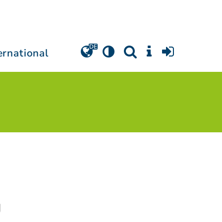
ernational
g