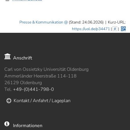
Presse & Kommunikation
(Stand: 24.06.2026)
|
Kurz-URL:
https://uol.de/p34471
|
#
|
Anschrift
Carl von Ossietzky Universität Oldenburg
Ammerländer Heerstraße 114-118
26129 Oldenburg
Tel.
+49-(0)441-798-0
Kontakt / Anfahrt / Lageplan
Informationen