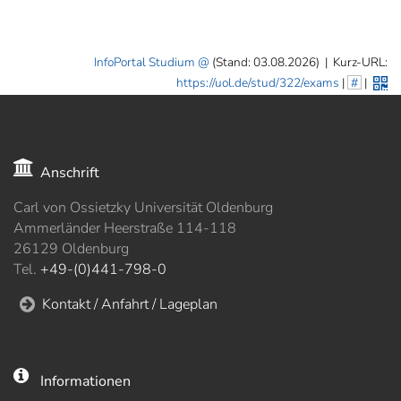
InfoPortal Studium
(Stand: 03.08.2026)
|
Kurz-URL:
https://uol.de/stud/322/exams
|
#
|
Anschrift
Carl von Ossietzky Universität Oldenburg
Ammerländer Heerstraße 114-118
26129 Oldenburg
Tel.
+49-(0)441-798-0
Kontakt / Anfahrt / Lageplan
Informationen