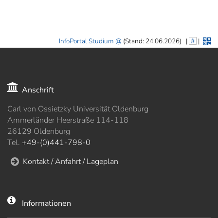
InfoPortal Studium
(Stand: 24.06.2026)
|
#
|
Anschrift
Carl von Ossietzky Universität Oldenburg
Ammerländer Heerstraße 114-118
26129 Oldenburg
Tel.
+49-(0)441-798-0
Kontakt / Anfahrt / Lageplan
Informationen