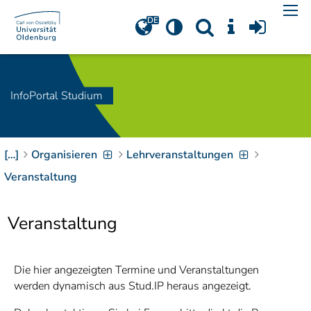
Navigation
[
]
Access-Key 1
Choose other language
[
]
Access-Key 8
Zum Inhalt springen
InfoPortal Studium
[
]
Access-Key 2
Zur Suche springen
[
]
Access-Key 4
[…]
Organisieren
Lehrveranstaltungen
Zur Hauptnavigation
springen
[
Access-Key
Veranstaltung
]
6
Zur
Veranstaltung
Zielgruppennavigation
springen
[
Access-Key
]
9
Zur
Die hier angezeigten Termine und Veranstaltungen
Brotkrumennavigation
werden dynamisch aus Stud.IP heraus angezeigt.
springen
[
Access-Key