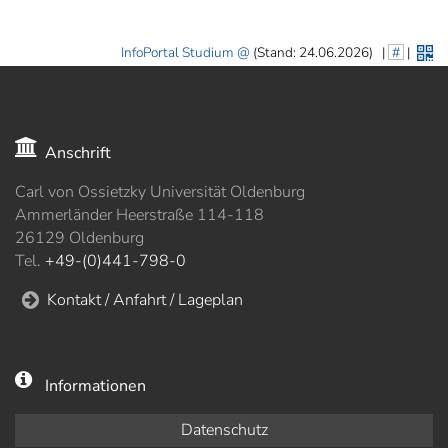
InfoPortal Studium
(Stand: 24.06.2026)
|
#
|
Anschrift
Carl von Ossietzky Universität Oldenburg
Ammerländer Heerstraße 114-118
26129 Oldenburg
Tel.
+49-(0)441-798-0
Kontakt / Anfahrt / Lageplan
Informationen
Datenschutz