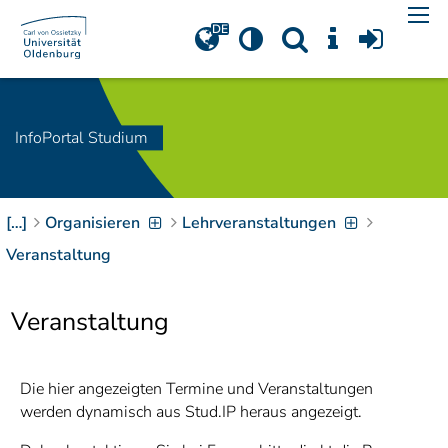
Navigation
[
]
Access-Key 1
Choose other language
[
]
Access-Key 8
Zum Inhalt springen
InfoPortal Studium
[
]
Access-Key 2
Zur Suche springen
[
]
Access-Key 4
[…]
Organisieren
Lehrveranstaltungen
Zur Hauptnavigation
springen
[
Access-Key
Veranstaltung
]
6
Zur
Veranstaltung
Zielgruppennavigation
springen
[
Access-Key
]
9
Zur
Die hier angezeigten Termine und Veranstaltungen
Brotkrumennavigation
werden dynamisch aus Stud.IP heraus angezeigt.
springen
[
Access-Key