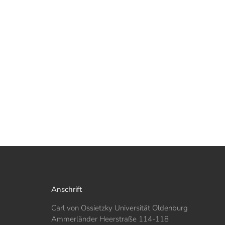
Anschrift
Carl von Ossietzky Universität Oldenburg
Ammerländer Heerstraße 114-118