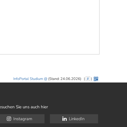
InfoPortal Studium
(Stand: 24.06.2026)
|
#
|
esuchen Sie uns auch hier
Instagram
LinkedIn