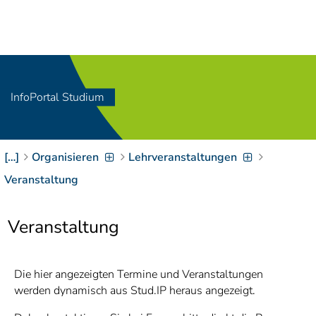
Navigation
[
]
Access-Key 1
Choose other language
[
]
Access-Key 8
Zum Inhalt springen
InfoPortal Studium
[
]
Access-Key 2
Zur Suche springen
[
]
Access-Key 4
[…]
Organisieren
Lehrveranstaltungen
Zur Hauptnavigation
springen
[
Access-Key
Veranstaltung
]
6
Zur
Veranstaltung
Zielgruppennavigation
springen
[
Access-Key
]
9
Zur
Die hier angezeigten Termine und Veranstaltungen
Brotkrumennavigation
werden dynamisch aus Stud.IP heraus angezeigt.
springen
[
Access-Key