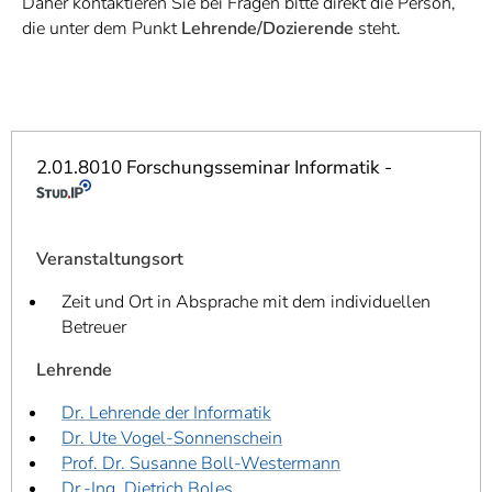
Daher kontaktieren Sie bei Fragen bitte direkt die Person,
]
7
die unter dem Punkt
Lehrende/Dozierende
steht.
Informationen zur
Barrierefreiheit
2.01.8010 Forschungsseminar Informatik -
Veranstaltungsort
Zeit und Ort in Absprache mit dem individuellen
Betreuer
Lehrende
Dr. Lehrende der Informatik
Dr. Ute Vogel-Sonnenschein
Prof. Dr. Susanne Boll-Westermann
Dr.-Ing. Dietrich Boles