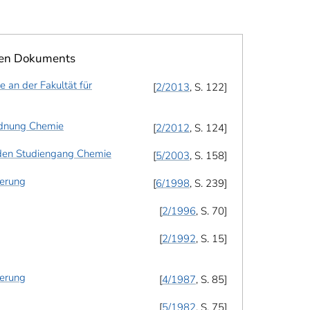
ten Dokuments
an der Fakultät für
2/2013
, S. 122
rdnung Chemie
2/2012
, S. 124
den Studiengang Chemie
5/2003
, S. 158
erung
6/1998
, S. 239
2/1996
, S. 70
2/1992
, S. 15
erung
4/1987
, S. 85
5/1982
, S. 75