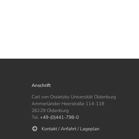
Anschrift
Carl von Ossietzky Universität Oldenburg
Ammerländer Heerstraße 114-118
26129 Oldenburg
Tel.
+49-(0)441-798-0
Kontakt / Anfahrt / Lageplan