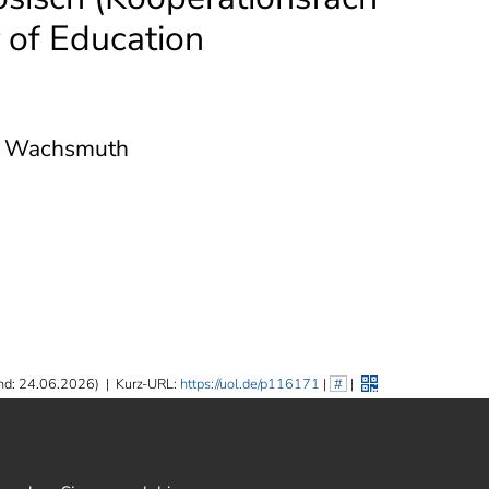
 of Education
na Wachsmuth
nd: 24.06.2026)
|
Kurz-URL:
https://uol.de/p116171
|
#
|