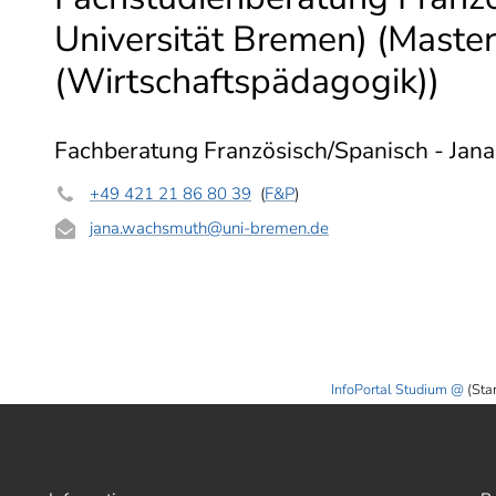
Universität Bremen) (Master
(Wirtschaftspädagogik))
Fachberatung Französisch/Spanisch - Ja
+49 421 21 86 80 39
(
F&P
)
jana.wachsmuth
@uni-bremen.de
InfoPortal Studium
(Sta