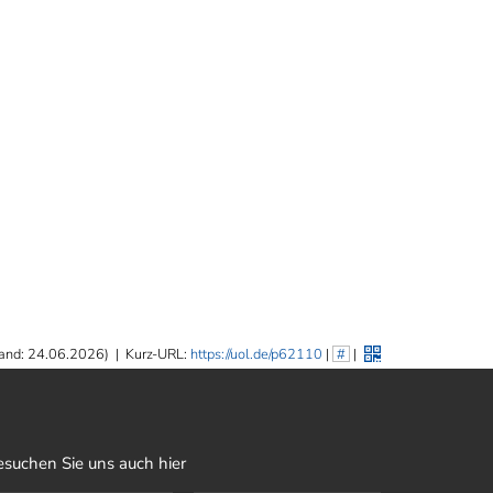
and: 24.06.2026)
|
Kurz-URL:
https://uol.de/p62110
|
#
|
esuchen Sie uns auch hier