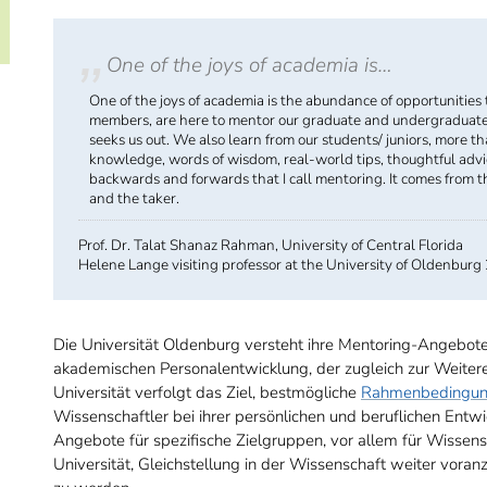
One of the joys of academia is…
One of the joys of academia is the abundance of opportunities 
members, are here to mentor our graduate and undergraduate 
seeks us out. We also learn from our students/ juniors, more tha
knowledge, words of wisdom, real-world tips, thoughtful advice
backwards and forwards that I call mentoring. It comes from t
and the taker.
Prof. Dr. Talat Shanaz Rahman, University of Central Florida
Helene Lange visiting professor at the University of Oldenbu
Die Universität Oldenburg versteht ihre Mentoring-Angebote 
akademischen Personalentwicklung, der zugleich zur Weitere
Universität verfolgt das Ziel, bestmögliche
Rahmenbedingu
Wissenschaftler bei ihrer persönlichen und beruflichen Entw
Angebote für spezifische Zielgruppen, vor allem für Wissens
Universität, Gleichstellung in der Wissenschaft weiter voranz