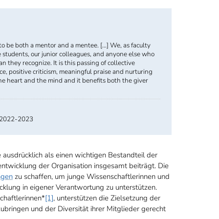
to be both a mentor and a mentee. [...] We, as faculty
students, our junior colleagues, and anyone else who
n they recognize. It is this passing of collective
, positive criticism, meaningful praise and nurturing
he heart and the mind and it benefits both the giver
rg 2022-2023
ausdrücklich als einen wichtigen Bestandteil der
ntwicklung der Organisation insgesamt beiträgt. Die
ngen
zu schaffen, um junge Wissenschaftlerinnen und
icklung in eigener Verantwortung zu unterstützen.
chaftlerinnen*
[1]
, unterstützen die Zielsetzung der
ubringen und der Diversität ihrer Mitglieder gerecht