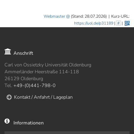
Webmaster
(Stand: 28.07.2026)
|
Kurz-URL:
https://uol.de/p31189
|
#
|
Anschrift
Carl von Ossietzky Universität Oldenburg
Ammerländer Heerstraße 114-118
26129 Oldenburg
Tel.
+49-(0)441-798-0
Kontakt / Anfahrt / Lageplan
Informationen