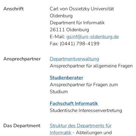
]
7
Anschrift
Informationen zur
Carl von Ossietzky Universität
Barrierefreiheit
Oldenburg
Department für Informatik
26111 Oldenburg
E-Mail:
gsinf
@uni-oldenburg.de
Fax: (0441) 798-4199
Ansprechpartner
Departmentverwaltung
Ansprechpartner für allgemeine Fragen
Studienberater
Ansprechpartner für Fragen zum
Studium
Fachschaft Informatik
Studentische Interessenvertretung
Das Department
Struktur des Departments für
Informatik
- Abteilungen und