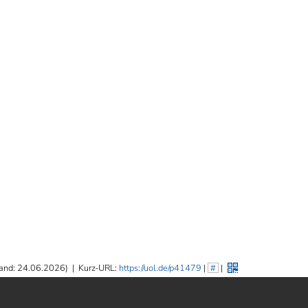
and: 24.06.2026)
|
Kurz-URL:
https://uol.de/p41479
|
#
|